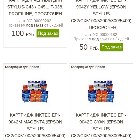
КАРТРИДЖ ЧЕРНЫЙ ДЛЯ
КАРТРИДЖ INKTEC EPI-
STYLUS-C43 / C45... T-038,
9042Y YELLOW (EPSON
PROFILINE, ПРОСРОЧЕН
STYLUS
C82/CX5100/5200/5300/5400)
арт. УС-00000202
Привезем
под заказ
от 3х дней
, ПРОСРОЧЕН
100
Под заказ
РУБ.
арт. УС-00000182
Привезем
под заказ
от 3х дней
50
Под заказ
РУБ.
Картриджи для Epson
Картриджи для Epson
КАРТРИДЖ INKTEC EPI-
КАРТРИДЖ INKTEC EPI-
9042M MAGENTA (EPSON
9042C CYAN (EPSON
STYLUS
STYLUS
C82/CX5100/5200/5300/5400)
C82/CX5100/5200/5300/5400)