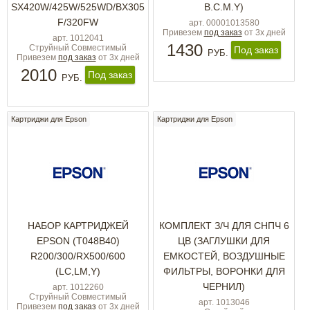
SX420W/425W/525WD/BX305
B.C.M.Y)
F/320FW
арт. 00001013580
Привезем
под заказ
от 3х дней
арт. 1012041
1430
Струйный Совместимый
Под заказ
РУБ.
Привезем
под заказ
от 3х дней
2010
Под заказ
РУБ.
Картриджи для Epson
Картриджи для Epson
НАБОР КАРТРИДЖЕЙ
КОМПЛЕКТ З/Ч ДЛЯ СНПЧ 6
EPSON (T048B40)
ЦВ (ЗАГЛУШКИ ДЛЯ
R200/300/RX500/600
ЕМКОСТЕЙ, ВОЗДУШНЫЕ
(LC,LM,Y)
ФИЛЬТРЫ, ВОРОНКИ ДЛЯ
ЧЕРНИЛ)
арт. 1012260
Струйный Совместимый
арт. 1013046
Привезем
под заказ
от 3х дней