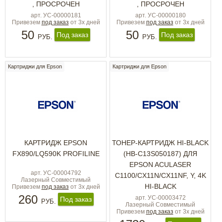
, ПРОСРОЧЕН
, ПРОСРОЧЕН
арт. УС-00000181
арт. УС-00000180
Привезем
под заказ
от 3х дней
Привезем
под заказ
от 3х дней
50
50
Под заказ
Под заказ
РУБ.
РУБ.
Картриджи для Epson
Картриджи для Epson
КАРТРИДЖ EPSON
ТОНЕР-КАРТРИДЖ HI-BLACK
FX890/LQ590K PROFILINE
(HB-C13S050187) ДЛЯ
EPSON ACULASER
арт. УС-00004792
C1100/CX11N/CX11NF, Y, 4K
Лазерный Совместимый
HI-BLACK
Привезем
под заказ
от 3х дней
260
арт. УС-00003472
Под заказ
РУБ.
Лазерный Совместимый
Привезем
под заказ
от 3х дней