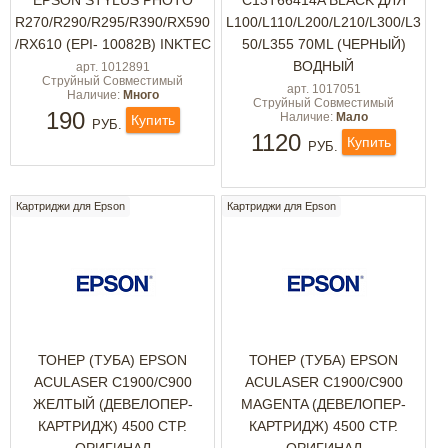
EPSON STYLUS PHOTO
C13T66414A BLACK ДЛЯ
R270/R290/R295/R390/RX590
L100/L110/L200/L210/L300/L3
/RX610 (EPI- 10082B) INKTEC
50/L355 70ML (ЧЕРНЫЙ)
ВОДНЫЙ
арт. 1012891
Струйный Совместимый
арт. 1017051
Наличие:
Много
Струйный Совместимый
190
Наличие:
Мало
Купить
РУБ.
1120
Купить
РУБ.
Картриджи для Epson
Картриджи для Epson
ТОНЕР (ТУБА) EPSON
ТОНЕР (ТУБА) EPSON
ACULASER C1900/C900
ACULASER C1900/C900
ЖЕЛТЫЙ (ДЕВЕЛОПЕР-
MAGENTA (ДЕВЕЛОПЕР-
КАРТРИДЖ) 4500 СТР.
КАРТРИДЖ) 4500 СТР.