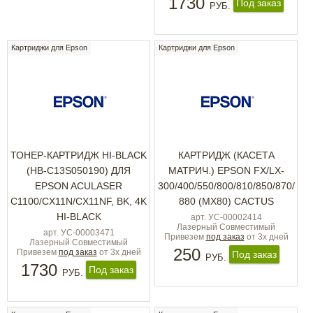
1730
Под заказ
РУБ.
Картриджи для Epson
Картриджи для Epson
ТОНЕР-КАРТРИДЖ HI-BLACK
КАРТРИДЖ (КАСЕТА
(HB-C13S050190) ДЛЯ
МАТРИЧ.) EPSON FX/LX-
EPSON ACULASER
300/400/550/800/810/850/870/
C1100/CX11N/CX11NF, BK, 4K
880 (MX80) CACTUS
HI-BLACK
арт. УС-00002414
Лазерный Совместимый
арт. УС-00003471
Привезем
под заказ
от 3х дней
Лазерный Совместимый
250
Привезем
под заказ
от 3х дней
Под заказ
РУБ.
1730
Под заказ
РУБ.