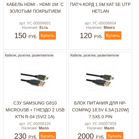
КАБЕЛЬ HDMI - HDMI 1М. С
ПАТЧ-КОРД 1,5M КАТ 5E UTP
ЗОЛОТЫМ ПОКРЫТИЕМ
HETLAN
арт. УС-00009001
арт. УС-00008604
Наличие:
Есть
Наличие:
Много
150
120
Купить
Купить
РУБ.
РУБ.
Кабели, розетки, разветвители
Кабели, розетки, разветвители
СЗУ SAMSUNG G810
БЛОК ПИТАНИЯ ДЛЯ HP-
MICROUSB + ГНЕЗДО 2 USB
COMPAQ 18,5V 6,5A [120W]
KTN R-04 (5V/2.1A)
7,5X5.0 PIN
арт. УС-00008105
арт. УС-00007959
Наличие:
Мало
Наличие:
Мало
230
2000
Купить
Купить
РУБ.
РУБ.