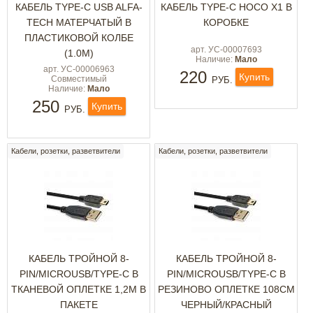
КАБЕЛЬ TYPE-C USB ALFA-
КАБЕЛЬ TYPE-C HOCO X1 В
TECH МАТЕРЧАТЫЙ В
КОРОБКЕ
ПЛАСТИКОВОЙ КОЛБЕ
арт. УС-00007693
(1.0М)
Наличие:
Мало
арт. УС-00006963
220
Купить
Совместимый
РУБ.
Наличие:
Мало
250
Купить
РУБ.
Кабели, розетки, разветвители
Кабели, розетки, разветвители
КАБЕЛЬ ТРОЙНОЙ 8-
КАБЕЛЬ ТРОЙНОЙ 8-
PIN/MICROUSB/TYPE-C В
PIN/MICROUSB/TYPE-C В
ТКАНЕВОЙ ОПЛЕТКЕ 1,2М В
РЕЗИНОВО ОПЛЕТКЕ 108СМ
ПАКЕТЕ
ЧЕРНЫЙ/КРАСНЫЙ