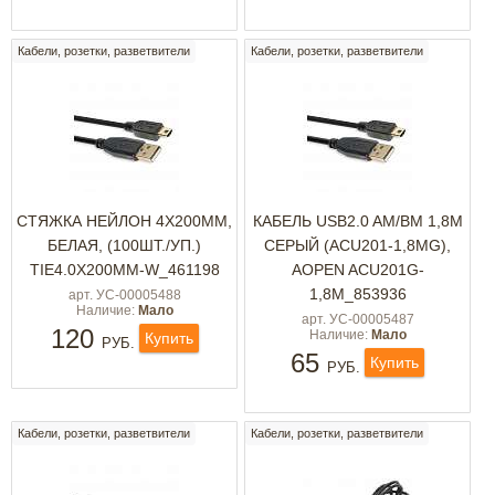
Кабели, розетки, разветвители
Кабели, розетки, разветвители
СТЯЖКА НЕЙЛОН 4X200ММ,
КАБЕЛЬ USB2.0 AM/BM 1,8M
БЕЛАЯ, (100ШТ./УП.)
СЕРЫЙ (ACU201-1,8MG),
TIE4.0X200MM-W_461198
AOPEN ACU201G-
1,8M_853936
арт. УС-00005488
Наличие:
Мало
арт. УС-00005487
120
Наличие:
Мало
Купить
РУБ.
65
Купить
РУБ.
Кабели, розетки, разветвители
Кабели, розетки, разветвители