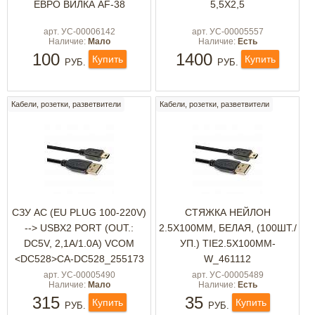
ЕВРО ВИЛКА AF-38
5,5X2,5
арт. УС-00006142
арт. УС-00005557
Наличие:
Мало
Наличие:
Есть
100
1400
Купить
Купить
РУБ.
РУБ.
Кабели, розетки, разветвители
Кабели, розетки, разветвители
СЗУ AC (EU PLUG 100-220V)
СТЯЖКА НЕЙЛОН
--> USBX2 PORT (OUT.:
2.5X100ММ, БЕЛАЯ, (100ШТ./
DC5V, 2,1A/1.0A) VCOM
УП.) TIE2.5X100MM-
<DC528>CA-DC528_255173
W_461112
арт. УС-00005490
арт. УС-00005489
Наличие:
Мало
Наличие:
Есть
315
35
Купить
Купить
РУБ.
РУБ.