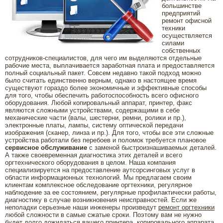
большинстве
предприятий
ремонт офисной
техники
осуществляется
силами
собственных
сотрудников-специалистов, для чего им выделяются отдельные
рабочие места, выплачивается заработная плата и предоставляется
полный социальный пакет. Совсем недавно такой подход можно
было считать единственно верным, однако в настоящее время
существуют гораздо более экономичные и эффективные способы
для того, чтобы обеспечить работоспособность всего офисного
оборудования. Любой копировальный аппарат, принтер, факс
являются сложными устройствами, содержащими в себе
механические части (валы, шестерни, ремни, ролики и пр.),
электронные платы, лампы, систему оптической передачи
изображения (сканер, линза и пр.). Для того, чтобы все эти сложные
устройства работали без перебоев и поломок требуется плановое
сервисное обслуживание
с заменой быстроизнашиваемых деталей.
А также своевременная диагностика этих деталей и всего
оргтехнического оборудования в целом. Наша компания
специализируется на предоставление аутсорсинговых услуг в
области информационных технологий. Мы предлагаем своим
клиентам комплексное обследование оргтехники, регулярное
наблюдение за ее состоянием, регулярные профилактически работы,
диагностику в случае возникновения неисправностей. Если же
неполадки серьезные наши инженеры произведут
ремонт оргтехники
любой сложности в самые сжатые сроки. Поэтому вам не нужно
будет долго дожидаться вашего принтера, копировального аппарата