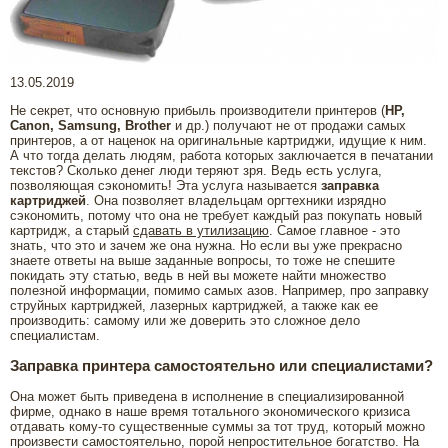
13.05.2019
Не секрет, что основную прибыль производители принтеров (
HP,
Canon, Samsung, Brother
и др.) получают не от продажи самых
принтеров, а от наценок на оригинальные картриджи, идущие к ним.
А что тогда делать людям, работа которых заключается в печатании
текстов? Сколько денег люди теряют зря. Ведь есть услуга,
позволяющая сэкономить! Эта услуга называется
заправка
картриджей
. Она позволяет владельцам оргтехники изрядно
сэкономить, потому что она не требует каждый раз покупать новый
картридж, а старый
сдавать в утилизацию
. Самое главное - это
знать, что это и зачем же она нужна. Но если вы уже прекрасно
знаете ответы на выше заданные вопросы, то тоже не спешите
покидать эту статью, ведь в ней вы можете найти множество
полезной информации, помимо самых азов. Например, про заправку
струйных картриджей, лазерных картриджей, а также как ее
производить: самому или же доверить это сложное дело
специалистам.
Заправка принтера самостоятельно или специалистами?
Она может быть приведена в исполнение в специализированной
фирме, однако в наше время тотального экономического кризиса
отдавать кому-то существенные суммы за тот труд, который можно
произвести самостоятельно, порой непростительное богатство. На