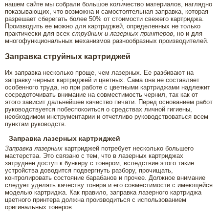
нашем сайте мы собрали большое количество материалов, наглядно
показывающих, что возможна и самостоятельная заправка, которая
разрешает сберегать более 50% от стоимости свежего картриджа.
Производить ее можно для картриджей, определенных не только
практически для всех
струйных и лазерных принтеров
, но и для
многофункциональных механизмов разнообразных производителей.
Заправка струйных картриджей
Их заправка несколько проще, чем лазерных. Ее разбивают на
заправку черных картриджей и цветных. Сама она не составляет
особенного труда, но при работе с цветными картриджами надлежит
сосредоточивать внимание на совместимость чернил, так как от
этого зависит дальнейшее качество печати. Перед основанием работ
руководствуется побеспокоиться о средствах личной гигиены,
необходимом инструментарии и отчетливо руководствоваться всем
пунктам руководств.
Заправка лазерных картриджей
Заправка лазерных
картриджей потребует несколько большего
мастерства. Это связано с тем, что в лазерных картриджах
затруднен доступ к бункеру с тонером, вследствие этого такие
устройства доводится подвергнуть разбору, прочищать,
контролировать состояние барабанов и прочее. Должное внимание
следует уделять качеству тонера и его совместимости с имеющейся
моделью картриджа. Как правило, заправка лазерного картриджа
цветного принтера должна производиться с использованием
оригинальных тонеров.