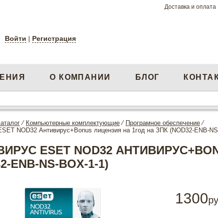
Доставка и оплата
Войти
|
Регистрация
ЕНИЯ
О КОМПАНИИ
БЛОГ
КОНТА
аталог
⁄
Компьютерные комплектующие
⁄
Програмное обеспечение
⁄
ESET NOD32 Антивирус+Bonus лицензия на 1год на ЗПК (NOD32-ENB-NS
ВИРУС ESET NOD32 АНТИВИРУС+BON
2-ENB-NS-BOX-1-1)
1300
ру